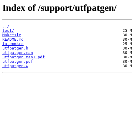
Index of /support/utfpatgen/
../
test/
Makefile
README.md
latexmkrc
utfpatgen.h
utfpatgen.man
utfpatgen.man1.pdf
utfpatgen.pdf
utfpatgen.w