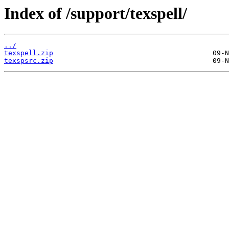
Index of /support/texspell/
../
texspell.zip
texspsrc.zip