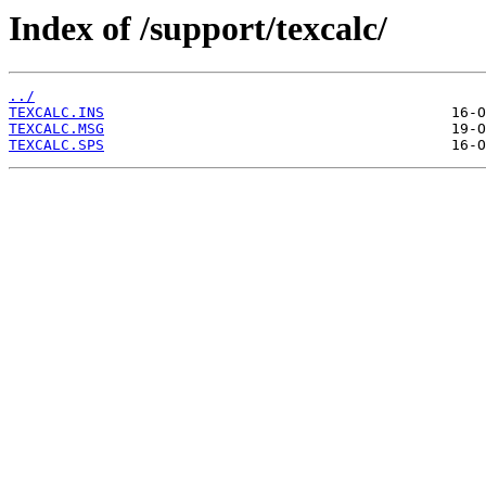
Index of /support/texcalc/
../
TEXCALC.INS
TEXCALC.MSG
TEXCALC.SPS