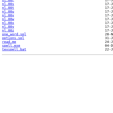
nl.00r
nl.00s
nl.00t
nl.00u
nl.00v
nl.00w
nl.00x
nl.00y
nl.00z
one_word.spl
options.spl
read.me
spell.exe
texspell.bat