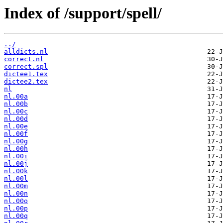
Index of /support/spell/
../
alldicts.nl
correct.nl
correct.spl
dictee1.tex
dictee2.tex
nl
nl.00a
nl.00b
nl.00c
nl.00d
nl.00e
nl.00f
nl.00g
nl.00h
nl.00i
nl.00j
nl.00k
nl.00l
nl.00m
nl.00n
nl.00o
nl.00p
nl.00q