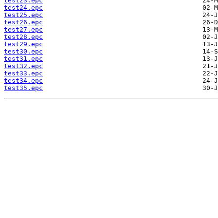
test23.epc
test24.epc
test25.epc
test26.epc
test27.epc
test28.epc
test29.epc
test30.epc
test31.epc
test32.epc
test33.epc
test34.epc
test35.epc