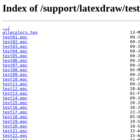
Index of /support/latexdraw/test
../
allecolors.tex
test01.epc
test02.epc
test03.epc
test04.epc
test05.epc
test06.epc
test07.epc
test08.epc
test09.epc
test10.epc
test11.epc
test12.epc
test13.epc
test14.epc
test15.epc
test16.epc
test17.epc
test18.epc
test19.epc
test20.epc
test21.epc
test22.epc