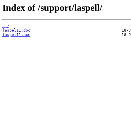
Index of /support/laspell/
../
laspel11.doc
laspel11.exe