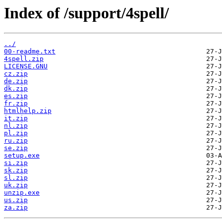
Index of /support/4spell/
../
00-readme.txt
4spell.zip
LICENSE.GNU
cz.zip
de.zip
dk.zip
es.zip
fr.zip
htmlhelp.zip
it.zip
nl.zip
pl.zip
ru.zip
se.zip
setup.exe
si.zip
sk.zip
sl.zip
uk.zip
unzip.exe
us.zip
za.zip