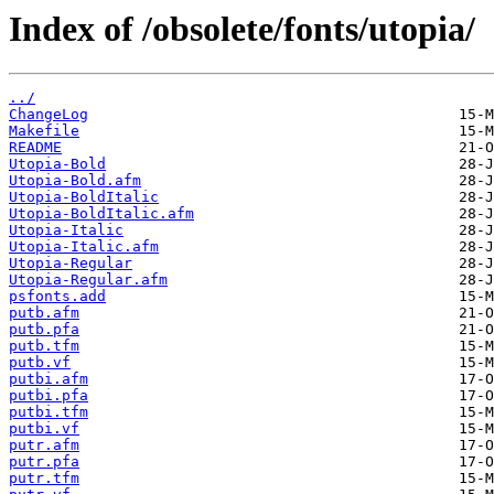
Index of /obsolete/fonts/utopia/
../
ChangeLog
Makefile
README
Utopia-Bold
Utopia-Bold.afm
Utopia-BoldItalic
Utopia-BoldItalic.afm
Utopia-Italic
Utopia-Italic.afm
Utopia-Regular
Utopia-Regular.afm
psfonts.add
putb.afm
putb.pfa
putb.tfm
putb.vf
putbi.afm
putbi.pfa
putbi.tfm
putbi.vf
putr.afm
putr.pfa
putr.tfm