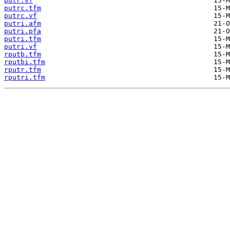
putr.vf
putrc.tfm
putrc.vf
putri.afm
putri.pfa
putri.tfm
putri.vf
rputb.tfm
rputbi.tfm
rputr.tfm
rputri.tfm