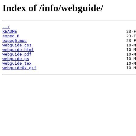
Index of /info/webguide/
../
README
expeg.6
expeg6.mps
webguide.css
webguide.html
webguide.pdf
webguide.ps
webguide.tex
webguide0x.gif